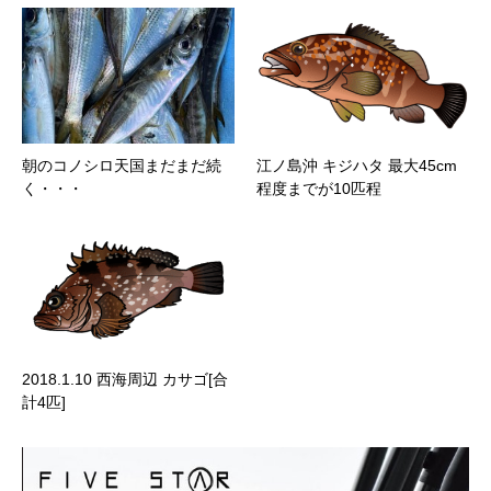
朝のコノシロ天国まだまだ続
江ノ島沖 キジハタ 最大45cm
く・・・
程度までが10匹程
2018.1.10 西海周辺 カサゴ[合
計4匹]