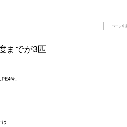
ページ印
程度までが3匹
PE4号、
ーは