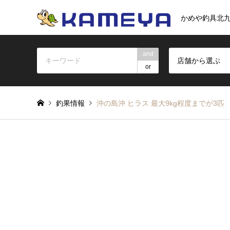
かめや釣具北
and
店舗から選ぶ
or
釣果情報
沖の島沖 ヒラス 最大9kg程度までが3匹