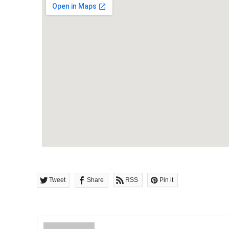
Tweet
Share
RSS
Pin it