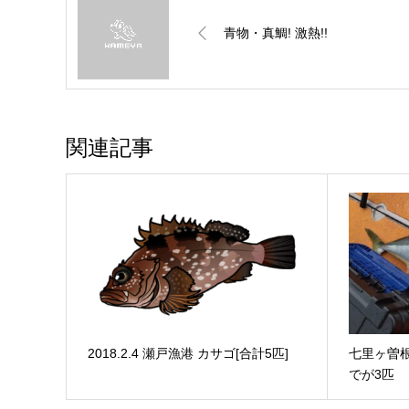
青物・真鯛! 激熱!!
関連記事
2018.2.4 瀬戸漁港 カサゴ[合計5匹]
七里ヶ曽根
でが3匹