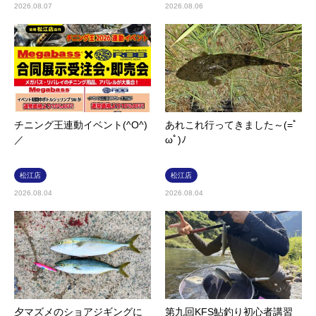
2026.08.07
2026.08.06
チニング王連動イベント(^O^)
あれこれ行ってきました～(=ﾟ
／
ωﾟ)ﾉ
松江店
松江店
2026.08.04
2026.08.04
夕マズメのショアジギングに
第九回KFS鮎釣り初心者講習