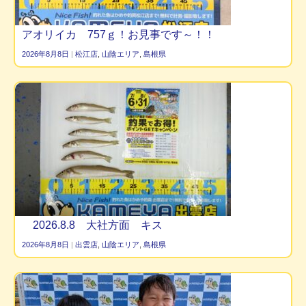
アオリイカ 757ｇ！お見事です～！！
2026年8月8日
|
松江店
,
山陰エリア
,
島根県
2026.8.8 大社方面 キス
2026年8月8日
|
出雲店
,
山陰エリア
,
島根県