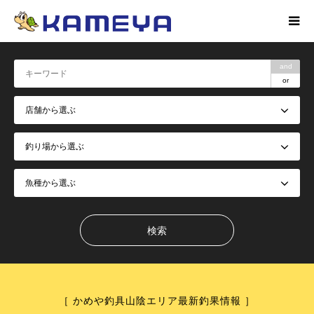
and
or
［ かめや釣具山陰エリア最新釣果情報 ］