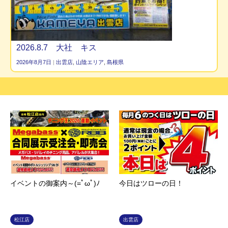
2026.8.7 大社 キス
2026年8月7日
|
出雲店
,
山陰エリア
,
島根県
イベントの御案内～(=ﾟωﾟ)ﾉ
今日はツローの日！
松江店
出雲店