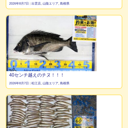
2026年8月7日
|
出雲店
,
山陰エリア
,
島根県
40センチ越えのチヌ！！！
2026年8月7日
|
松江店
,
山陰エリア
,
島根県