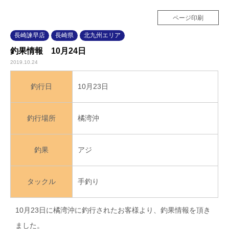
ページ印刷
長崎諫早店
長崎県
北九州エリア
釣果情報 10月24日
2019.10.24
10月23日
釣行日
橘湾沖
釣行場所
アジ
釣果
手釣り
タックル
10月23日に橘湾沖に釣行されたお客様より、釣果情報を頂き
ました。