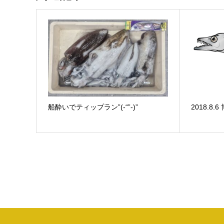
船酔いでティップラン”(-“”-)”
2018.8