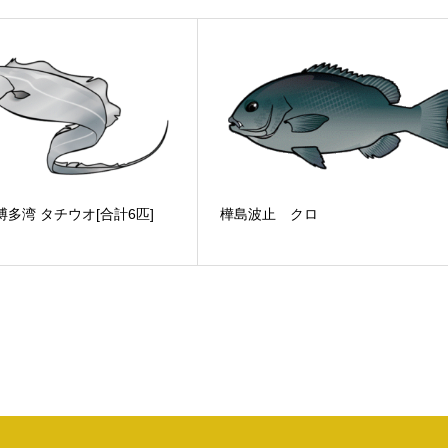
.6 博多湾 タチウオ[合計6匹]
樺島波止 クロ