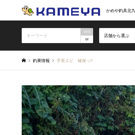
かめや釣具北
and
店舗から選ぶ
or
釣果情報
手長エビ 確保っ!!