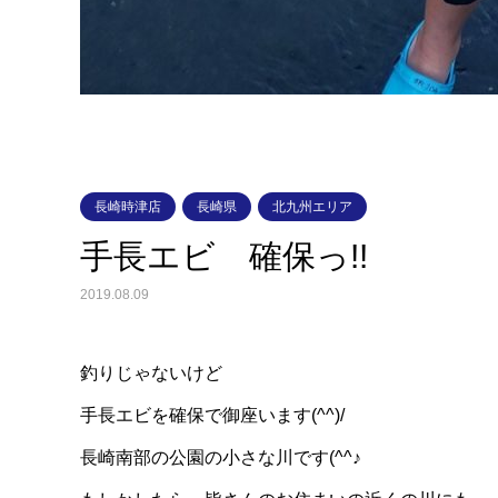
長崎時津店
長崎県
北九州エリア
手長エビ 確保っ!!
2019.08.09
釣りじゃないけど
手長エビを確保で御座います(^^)/
長崎南部の公園の小さな川です(^^♪