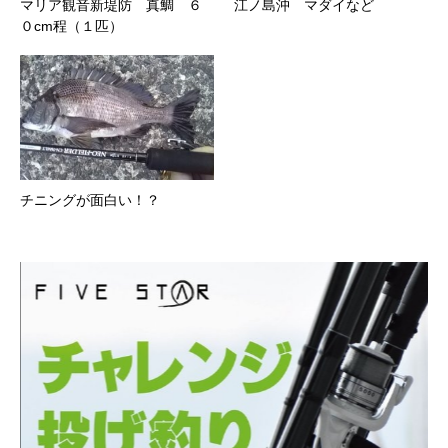
マリア観音新堤防 真鯛 ６
江ノ島沖 マダイなど
０cm程（１匹）
チニングが面白い！？