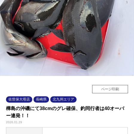
ページ印刷
佐世保大塔店
長崎県
北九州エリア
樺島の沖磯にて38cmのグレ確保、釣同行者は40オーバ
ー連発！！
2026.01.29