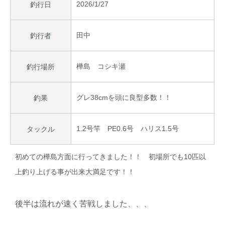
2026/1/27
釣行日
田中
釣行者
樺島 コシキ瀬
釣行場所
グレ38cmを頭に良型多数！！
釣果
1.2号竿 PE0.6号 ハリス1.5号
タックル
初めての樺島方面に行ってきました！！ 初場所でも10匹以
上釣り上げる事が出来大満足です！！
後半は流れが速く苦戦しました、、、