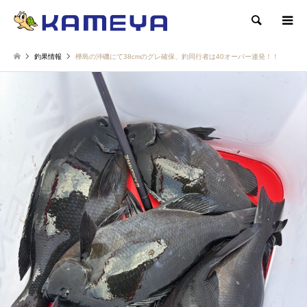
検索
釣果情報
樺島の沖磯にて38cmのグレ確保、釣同行者は40オーバー連発！！