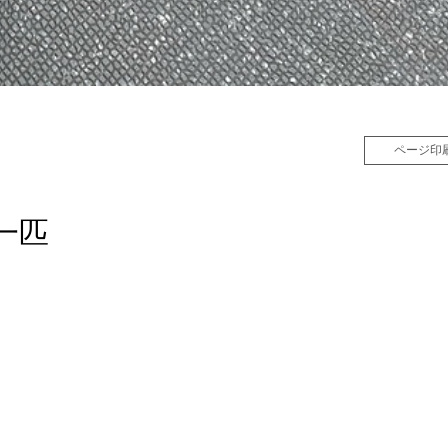
ページ印
一匹