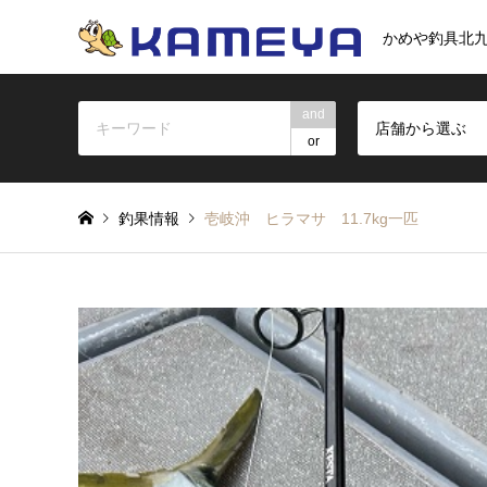
かめや釣具北
and
店舗から選ぶ
or
釣果情報
壱岐沖 ヒラマサ 11.7kg一匹