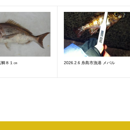
真鯛８１㎝
2026.2.6 糸島市漁港 メバル