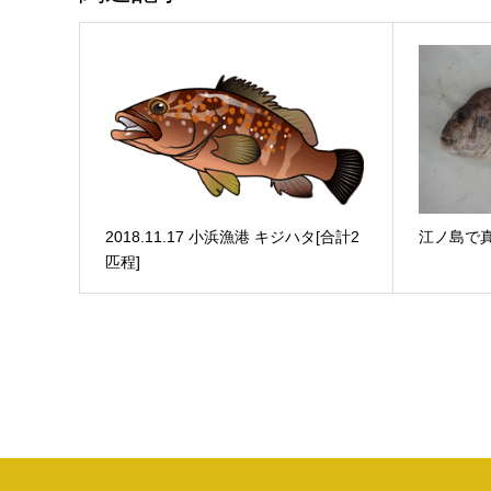
2018.11.17 小浜漁港 キジハタ[合計2
江ノ島で
匹程]