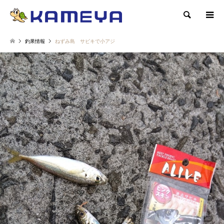
検索
釣果情報
ねずみ島 サビキで小アジ