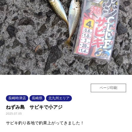
ページ印刷
長崎時津店
長崎県
北九州エリア
ねずみ島 サビキで小アジ
2025.07.05
サビキ釣り各地で釣果上がってきました！