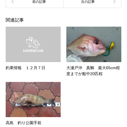
関連記事
釣果情報 １２月７日
大瀬戸沖 真鯛 最大65cm程
度までが船中20匹程
高島 釣り公園手前