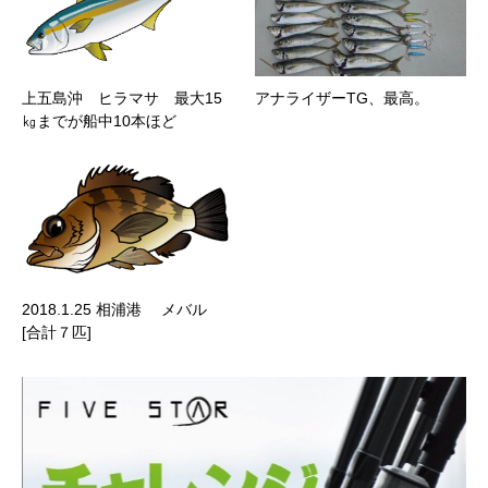
上五島沖 ヒラマサ 最大15
アナライザーTG、最高。
㎏までが船中10本ほど
2018.1.25 相浦港 メバル
[合計７匹]