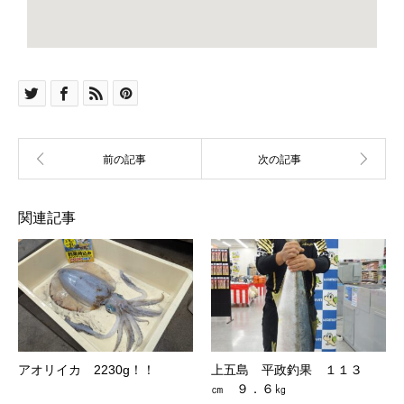
関連記事
アオリイカ 2230g！！
上五島 平政釣果 １１３
㎝ ９．６㎏