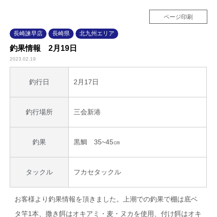
ページ印刷
長崎諫早店
長崎県
北九州エリア
釣果情報 2月19日
2023.02.19
2月17日
釣行日
三会新港
釣行場所
黒鯛 35~45㎝
釣果
フカセタックル
タックル
お客様より釣果情報を頂きました。上潮での釣果で棚は底ベ
タ竿1本、撒き餌はオキアミ・麦・ヌカを使用、付け餌はオキ