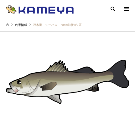
検索
釣果情報
茂木港 シーバス 70cm前後が2匹