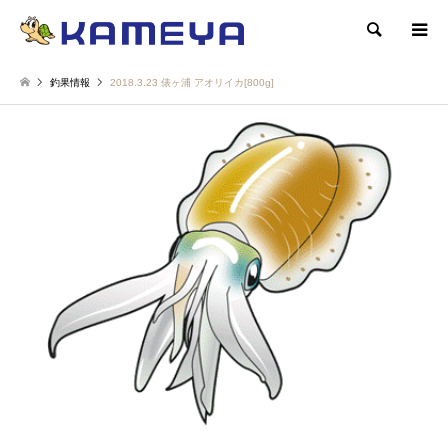
検索
釣果情報
2018.3.23 俵ヶ浦 アオリイカ[800g]