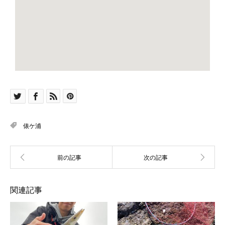
俵ケ浦
関連記事