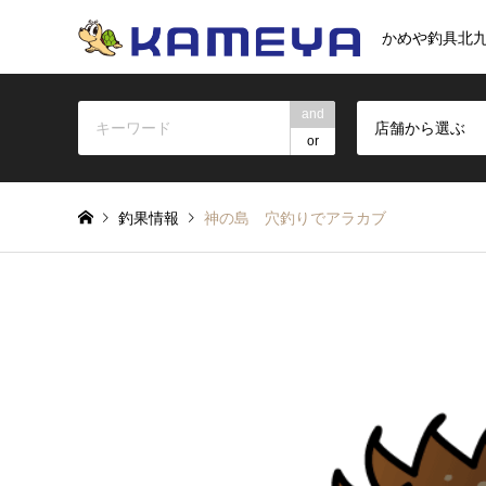
かめや釣具北
and
店舗から選ぶ
or
釣果情報
神の島 穴釣りでアラカブ