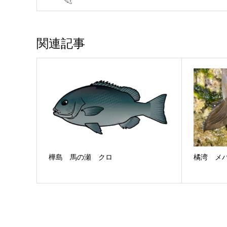
関連記事
樺島 馬の瀬 クロ
橘湾 メ