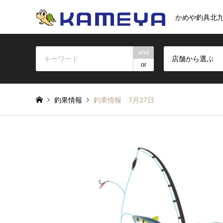
かめや釣具北
and
店舗から選ぶ
or
釣果情報
釣果情報 7月27日