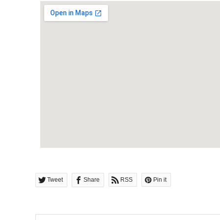
Tweet
Share
RSS
Pin it