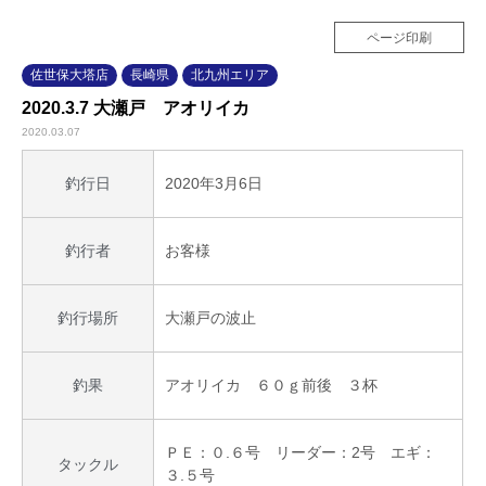
ページ印刷
佐世保大塔店
長崎県
北九州エリア
2020.3.7 大瀬戸 アオリイカ
2020.03.07
2020年3月6日
釣行日
お客様
釣行者
大瀬戸の波止
釣行場所
アオリイカ ６０ｇ前後 ３杯
釣果
ＰＥ：０.６号 リーダー：2号 エギ：
タックル
３.５号