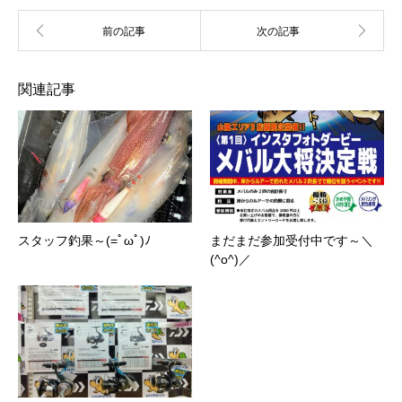
関連記事
スタッフ釣果～(=ﾟωﾟ)ﾉ
まだまだ参加受付中です～＼
(^o^)／