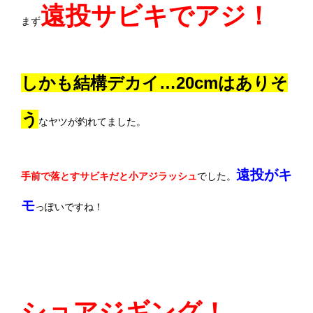
遠投サビキでアジ！
まず
しかも結構デカイ…20cmはありそ
う
なヤツが釣れてました。
遠投がキ
手前で落とすサビキだと小アジラッシュ
でした。
モ
っぽいですね！
ショアジギング！