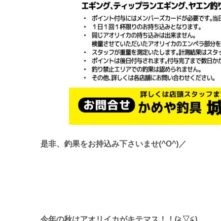
是非、釣果をお持込み下さいませ(^O^)／
今年の秋はアオリイカがキテマス！！(≧▽≦)