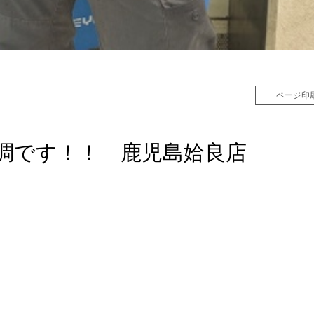
ページ印
調です！！ 鹿児島姶良店