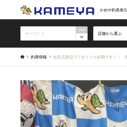
かめや釣具南
and
店舗から選ぶ
or
釣果情報
姶良店周辺でアオリイカ好調です！！ 