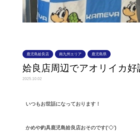
鹿児島姶良店
南九州エリア
鹿児島県
姶良店周辺でアオリイカ好
2025.10.02
いつもお世話になっております！
かめや釣具鹿児島姶良店おそのです(‘◇’)ゞ