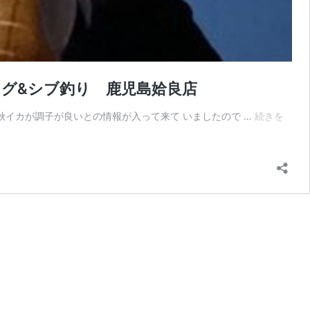
ング&シブ釣り 鹿児島姶良店
は秋イカが調子が良いとの情報が入って来て いましたので …
続きを