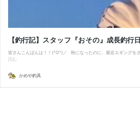
【釣行記】スタッフ『おその』成長釣行日記
皆さんこんばんは！！(^O^)／ 秋になったのに、最近エギングを
【釣
読む
行
記】
かめや釣具
ス
タ
ッ
フ
『お
そ
の』
成
長
釣