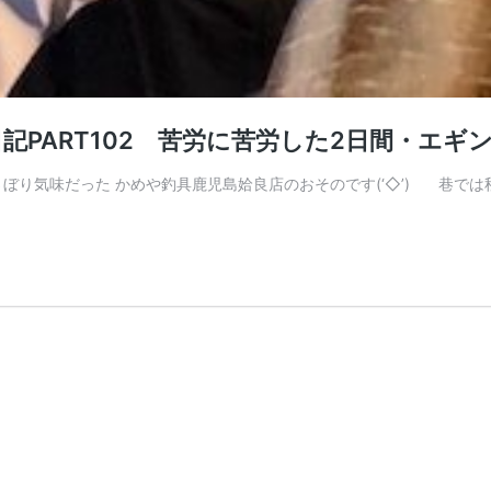
PART102 苦労に苦労した2日間・エギ
さぼり気味だった かめや釣具鹿児島姶良店のおそのです(‘◇’)ゞ 巷で