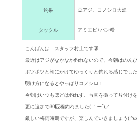
豆アジ、コノシロ大漁
釣果
アミエビ+パン粉
タックル
こんばんは！スタッフ村上です🐷
最近はアジがなかなか釣れないので、今朝はのん
ポツポツと朝にかけてゆっくりと釣れる感じでした(∩
明け方になるとやっぱりコノシロ！
今朝はいつもほどは釣れず、写真を撮って片付けをして
更に追加で30匹程釣れました( ｀ー´)ノ
厳しい梅雨時期ですが、楽しんでいきましょう(;^ω^