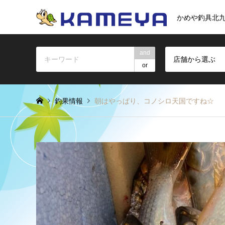
かめや釣具北
and
店舗から選ぶ
or
釣果情報
朝はやっぱり、コノシロ天国ですね☆