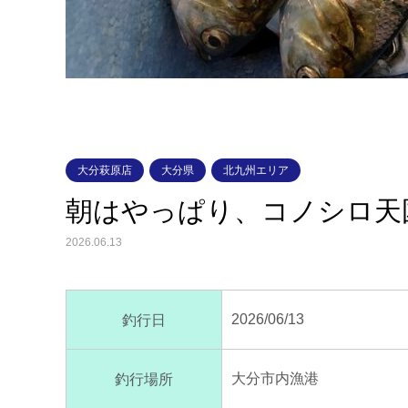
大分萩原店
大分県
北九州エリア
朝はやっぱり、コノシロ天
2026.06.13
2026/06/13
釣行日
大分市内漁港
釣行場所