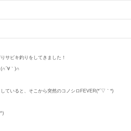
びりサビキ釣りをしてきました！
´∀｀)∩
いると、そこから突然のコノシロFEVER(*´▽｀*)
)