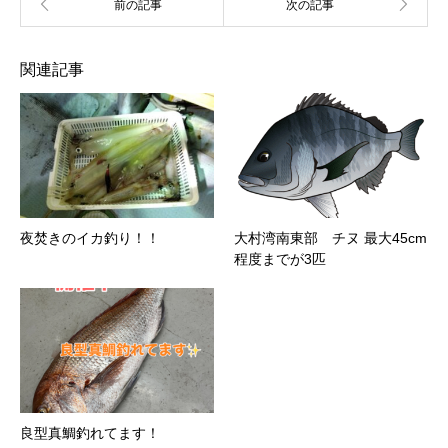
関連記事
夜焚きのイカ釣り！！
大村湾南東部 チヌ 最大45cm
程度までが3匹
良型真鯛釣れてます！