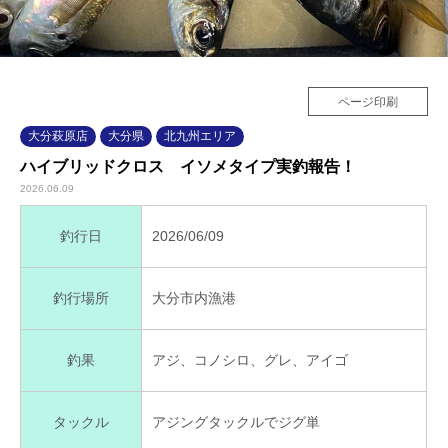
ページ印刷
大分萩原店
大分県
北九州エリア
ハイブリッドクロス イソメタイプ実釣報告！
2026.06.09
2026/06/09
釣行日
大分市内漁港
釣行場所
アジ、コノシロ、グレ、アイゴ
釣果
アジングタックルでジグ単
タックル