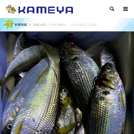
検索
釣果情報
魚種は様々！サビキ釣り♪ メインはコノシロ☆