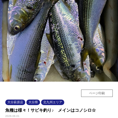
ページ印刷
大分萩原店
大分県
北九州エリア
魚種は様々！サビキ釣り♪ メインはコノシロ☆
2026.06.01