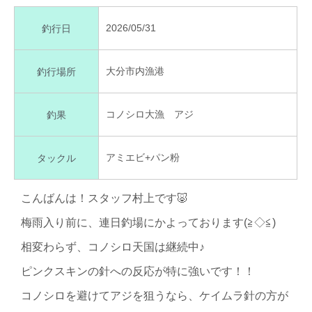
2026/05/31
釣行日
大分市内漁港
釣行場所
コノシロ大漁 アジ
釣果
アミエビ+パン粉
タックル
こんばんは！スタッフ村上です🐷
梅雨入り前に、連日釣場にかよっております(≧◇≦)
相変わらず、コノシロ天国は継続中♪
ピンクスキンの針への反応が特に強いです！！
コノシロを避けてアジを狙うなら、ケイムラ針の方が