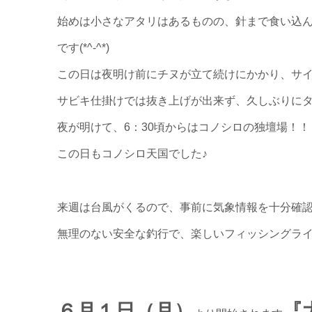
始めは小さなアタリはあるものの、針まで食い込
です(*^-^*)
サビキ仕掛けでは抜き上げが出来ず、久しぶりにタモを
夜が明けて、6：30頃からはコノシロの独壇場！！
この日もコノシロ天国でした♪
来週は台風がくるので、事前に気象情報を十分確
無理のない安全な釣行で、楽しいフィッシングライフを
６月１日（月）
『