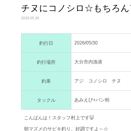
チヌにコノシロ☆もちろん
2026.05.30
2026/05/30
釣行日
大分市内漁港
釣行場所
アジ コノシロ チヌ
釣果
あみえび+パン粉
タックル
こんばんは！スタッフ村上です🐷
朝マズメのサビキ釣り、好調ですよ～☆