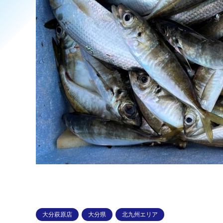
大分萩原店
大分県
北九州エリア