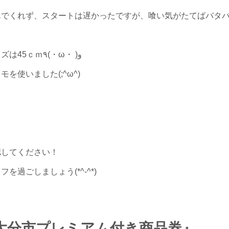
んでくれず、スタートは遅かったですが、喰い気がたてばバタ
この日は夜明け前にチヌが立て続けにかかり、サイズは45ｃｍ٩(・ω・ )و
使いました(;^ω^)
認してください！
過ごしましょう(*^-^*)
大分市プレミアム付き商品券』