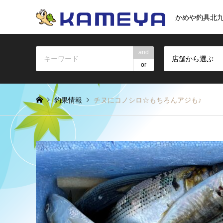
かめや釣具北
and
店舗から選ぶ
or
釣果情報
チヌにコノシロ☆もちろんアジも♪