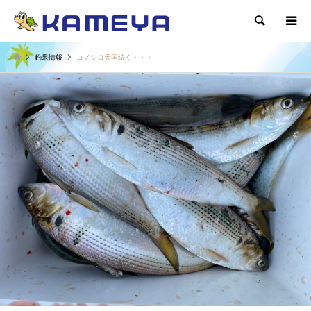
検索
釣果情報
コノシロ天国続く・・・