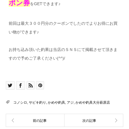
ポン券
をGETできます♪
前回は最大３００円分のクーポンでしたのでよりお得にお買
い物ができます♪
お持ち込み頂いた釣果は当店のＳＮＳにて掲載させて頂きま
すので予めご了承ください(^^)/
コノシロ
,
サビキ釣り
,
かめや釣具
,
アジ
,
かめや釣具大分萩原店