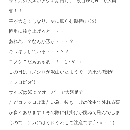
サイズの大きいアジを期待し、1投目からHITで大興
奮！！
竿が大きくしなり、更に膨らむ期待(≧◇≦)
慎重に抜き上げると・・・
あれれ？？なんか形が・・・？？
キラキラしている・・・？？
コノシロだぁぁぁあ！！！(;・∀・)
この日はコノシロが沢山いたようで、釣果の9割がコ
ノシロ(;^ω^)
サイズは30ｃｍオーバーで大満足☆
ただコノシロは重たい為、抜き上げの途中で外れる事
が多々あります！その際に仕掛けが跳ねて飛んでしま
うので、ケガにはくれぐれもご注意です(´・ω・｀)