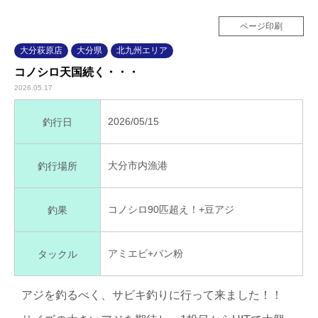
ページ印刷
大分萩原店
大分県
北九州エリア
コノシロ天国続く・・・
2026.05.17
2026/05/15
釣行日
大分市内漁港
釣行場所
コノシロ90匹超え！+豆アジ
釣果
アミエビ+パン粉
タックル
アジを釣るべく、サビキ釣りに行って来ました！！