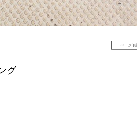
ページ印
ング