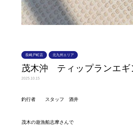
長崎戸町店
北九州エリア
茂木沖 ティップランエギ
2025.10.15
釣行者 スタッフ 酒井
茂木の遊漁船志摩さんで