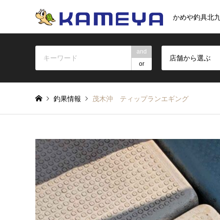
かめや釣具北
and
店舗から選ぶ
or
釣果情報
茂木沖 ティップランエギング