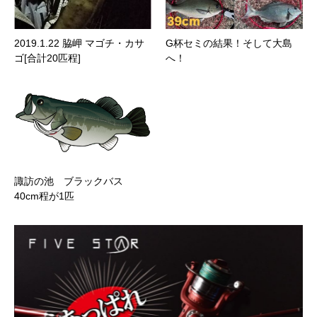
2019.1.22 脇岬 マゴチ・カサ
G杯セミの結果！そして大島
ゴ[合計20匹程]
へ！
諏訪の池 ブラックバス
40cm程が1匹