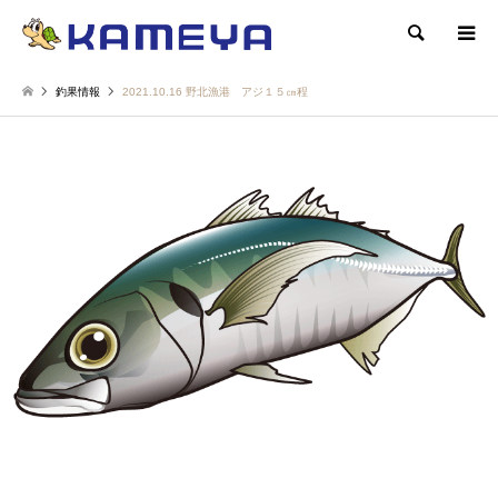
検索
釣果情報
2021.10.16 野北漁港 アジ１５㎝程