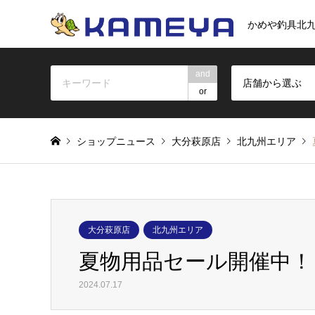
かめや釣具北
and
店舗から選ぶ
or
ショップニュース
大分萩原店
北九州エリア
大分萩原店
北九州エリア
夏物用品セール開催中！
2024.07.17