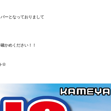
カバーとなっておりまして
お確かめください！！
-☆