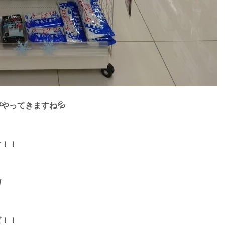
やってきますね💦
す！！
/
ズ！！