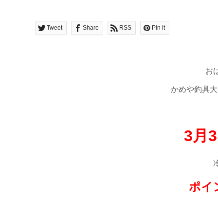
Tweet
Share
RSS
Pin it
お
かめや釣具大分
3月
ポイ