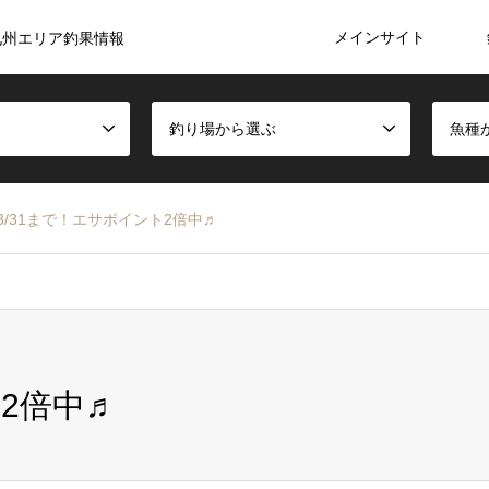
メインサイト
九州エリア釣果情報
釣り場から選ぶ
魚種
3/31まで！エサポイント2倍中♬
ト2倍中♬