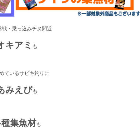
盤戦・乗っ込みチヌ間近
オキアミ
も
めているサビキ釣りに
あみえび
も
各種集魚材
も