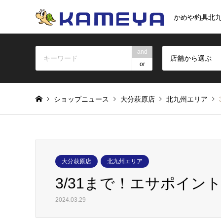
かめや釣具北
and
店舗から選ぶ
or
ショップニュース
大分萩原店
北九州エリア
大分萩原店
北九州エリア
3/31まで！エサポイン
2024.03.29