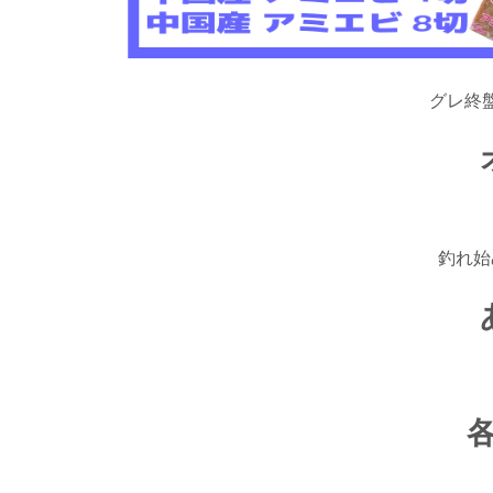
グレ終
釣れ始