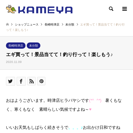
検索
ショップニュース
長崎時津店
未分類
エギ買って！景品当てて！釣り行
って！楽しもう♪
長崎時津店
未分類
エギ買って！景品当てて！釣り行って！楽しもう♪
2020.11.09
おはようございます。時津店ヒラバヤシです
(*^
^*)
暑くもな
く、寒くもなく 素晴らしい気候ですよね～
♥
いいお天気もしばらく続きそうで
。。。♪
お出かけ日和ですね