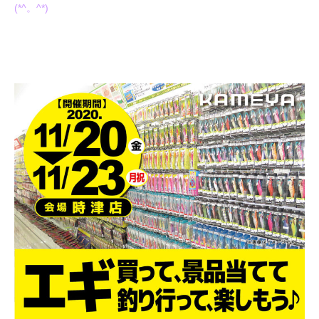
(*^。^*)