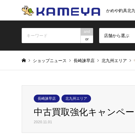
かめや釣具北
and
店舗から選ぶ
or
ショップニュース
長崎諫早店
北九州エリア
長崎諫早店
北九州エリア
中古買取強化キャンペー
2020.11.01