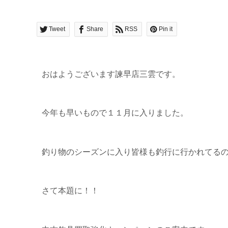
Tweet
Share
RSS
Pin it
おはようございます諫早店三雲です。
今年も早いもので１１月に入りました。
釣り物のシーズンに入り皆様も釣行に行かれてる
さて本題に！！