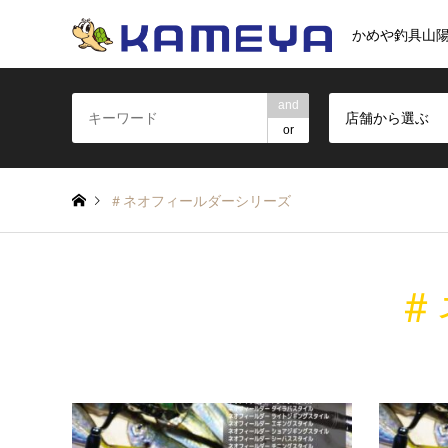
かめや釣具山
and
店舗から選ぶ
or
＃ネオフィールダーシリーズ
＃