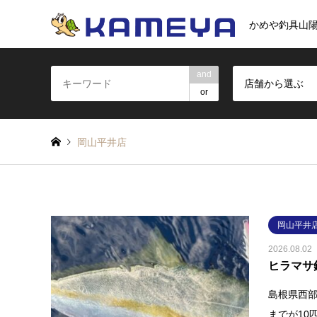
かめや釣具山
and
店舗から選ぶ
or
岡山平井店
岡山平井
2026.08.02
ヒラマサ
島根県西部
までが10