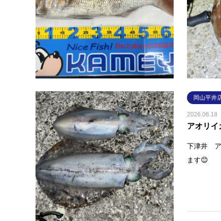
鯛です～
オレンジ
うです！
岡山平井
2026.06.18
アオリイ
下津井 ア
ます😊