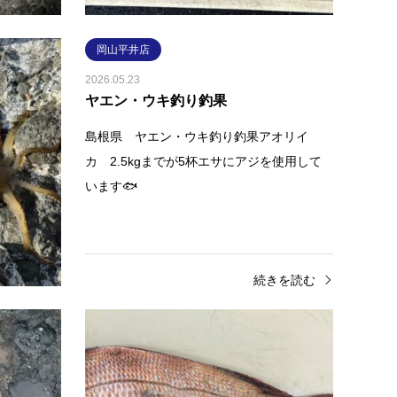
続きを読む
岡山平井店
2026.05.23
ヤエン・ウキ釣り釣果
1.9kg、
島根県 ヤエン・ウキ釣り釣果アオリイ
釣りで1杯
カ 2.5kgまでが5杯エサにアジを使用して
ました。
います🐟
な…
きを読む
続きを読む
岡山平井店
岡山
2026.05.17
2026.05
山陰 ヤエン釣果
真鯛