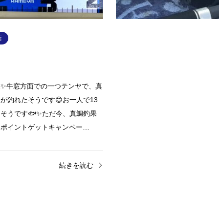
続きを読む
続
店
果✨牛窓方面での一つテンヤで、真
が釣れたそうです😊お一人で13
そうです🐟✨ただ今、真鯛釣果
みポイントゲットキャンペー…
続きを読む
店
岡山平井店
2026.04.17
山陰アオリイカ釣果