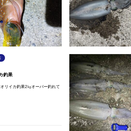
高松沖 真鯛 71㎝ タイラバ
「ギルフラット」でアコウが釣れ
のシングルカーリーが良かったそ
す😊
続きを読む
続
店
カ釣果
オリイカ釣果2㎏オーバー釣れて