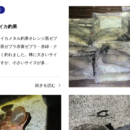
店
イカ釣果
 イカメタル釣果オレンジ黒ゼブ
ク黒ゼブラ赤黄ゼブラ・赤緑・ク
良く釣れました。稀に大きいサイ
ますが、小さいサイズが多…
続きを読む
店
岡山平井店
2026.06.24
アコウ釣果
お持ち込み釣果ナイスサイズの真
玉野周辺 アコウ釣果一誠のバス