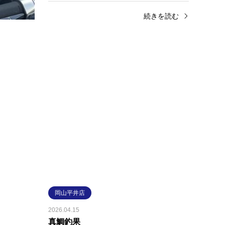
きを読む
続きを読む
岡山平井店
岡山
2026.04.23
2026.04
シーバス釣果
チヌ
児島湾周辺シーバス釣果🐟ルアー ジャン
玉野方
プライズ テロテロ君店頭にて販売中です
魚剤 
😊
使用😊
続きを読む
岡山平井店
2026.04.15
真鯛釣果