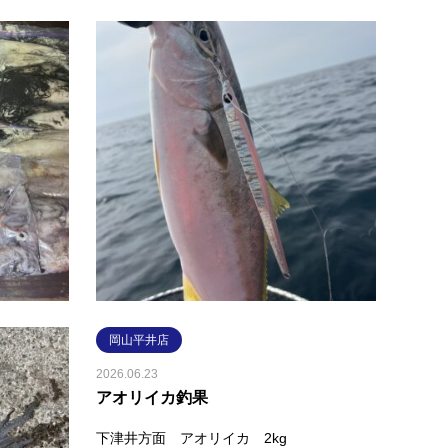
岡山平井店
岡山
2026.07.13
2026.07
シロイカ釣果
山陰
島根県西部 イカメタル釣果シロイカが60
山陰ジ
杯程釣れました🦑サイズは小さめです…😭
くさん
赤緑・赤黄のメタルスッテ、エギは1.8号と
ーロン
2号を使用✨
す😊
続きを読む
岡山平井店
2026.06.23
アオリイカ釣果
ルアー
下津井方面 アオリイカ 2kg