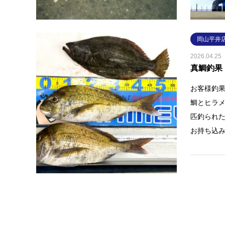
岡山平井
2026.04.25
真鯛釣果
お客様釣
鯛とヒラメ
匹釣られた
お持ち込
岡山平井
2026.04.18
真鯛釣果