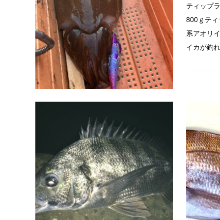
ティップラ
800ｇテ
系アオリ
イカが釣
岡山平井
2026.05.06
チヌ釣果
児島湾周
グペンシ