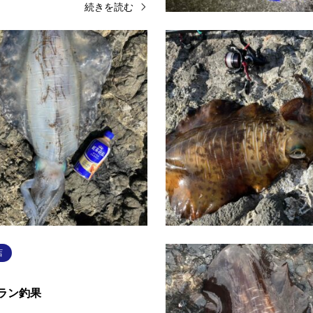
続きを読む
店
岡山平井店
2026.05.28
カ釣果
アオリイカ釣果
アオリイカ釣果ヤエンで釣れたそ
島根 アオリイカ釣果ウキ釣りで約
アオリイカまだ釣れています！ ※
ヤエンで約3.7kg暗いうちにウキ
禁止の場所が増えています。駐車
釣れ、それ以降は無の時間が流れ
・ゴミの持ち帰り・騒音など…
朝マヅメも不発で、日が昇り暑く
続きを読む
続
店
ラン釣果