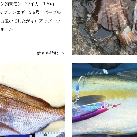
ン釣果モンゴウイカ 1.5kg
ィップランエギ 3.5号 パープル
イカ狙いでしたがキロアップコウ
れました
続きを読む
店
岡山平井店
2026.05.04
真鯛釣果
辺 チヌ釣果シーバス用シンキン
お客様釣果🐟真鯛のお持ち込み
ルでゆっくり巻き
た😊一つテンヤ・タイラバ・ア
で真鯛が釣れてます！真鯛釣果お
ポイントゲットキャンペーン開催