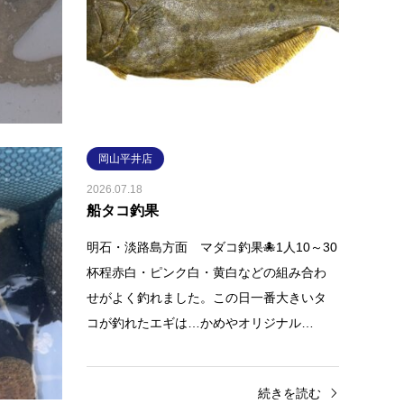
品クラーケン3.5号のグリーンタイガーが良
ングで
かったそうです😊
艇をご
続きを読む
岡山平井店
2026.07.18
船タコ釣果
8㎝ヒラマ
明石・淡路島方面 マダコ釣果🐙1人10～30
やオリジナ
杯程赤白・ピンク白・黄白などの組み合わ
頃価格の
せがよく釣れました。この日一番大きいタ
お試…
コが釣れたエギは…かめやオリジナル…
きを読む
続きを読む