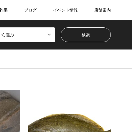
釣果
ブログ
イベント情報
店舗案内
から選ぶ
岡山平井店
岡山
2026.07.29
2026.07
明石方面 船タコ釣果
ヒラ
明石方面 船タコ釣果1.3kgまでのマダコが
お客様
10匹釣れたそうです。かめやオリジナル商
92cm