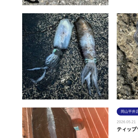
岡山平井
2026.05.31
アオリイ
島根県 
うです😊
近年釣り
スペース
岡山平井
2026.05.21
ティップ