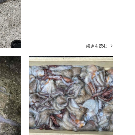
たそうで
きを読む
続きを読む
岡山平井店
岡山
2026.06.13
2026.06
アオリイカ釣果
マダ
下津井方面 アオリイカ2～3㎏のサイズが
淡路島
釣れています😊
レンジ
スッテ