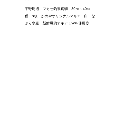
オリイ
宇野周辺 フカセ釣果真鯛 30㎝～40㎝
ーヒルのスク
程 8枚 かめやオリジナルマキエ 白 な
ッドシーカ
ぶら水産 新鮮爆釣オキアミWを使用😊
に無い…
きを読む
続きを読む
岡山平井店
岡山
2026.04.07
2026.04
ヒラメ釣果
真鯛
お客様釣果活きイワシの泳がせでヒラメ・
お客様
マゴチ・アコウが釣れたそうです😊ヒラメ
鯛ラバ
もアコウもマゴチ良型です✨
す✨た
キャン