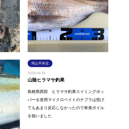
山陰ヤエン釣果アオリイカ餌はアジでカツ
お客様
イチのオカサンヤエンを使用！エギング用
ラバで
品だけではなくヤエンやウキ釣りの商品も
ｇでネ
お取り扱いしております😊✨ …
リーを
続きを読む
岡山平井店
2026.04.29
山陰ヒラマサ釣果
を頂きまし
島根県西部 ヒラマサ釣果スイミングポッ
コラバなど
パーを使用マイクロベイトのナブラは投げ
持ち込み
てもあまり反応しなかったので単発ボイル
中で…
を狙いました