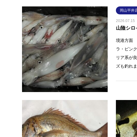
岡山平井
2026.07.15
山陰シロ
境港方面
ラ・ピン
リア系が
ズも釣れ
岡山平井
2026.06.28
真鯛釣果
お客様 