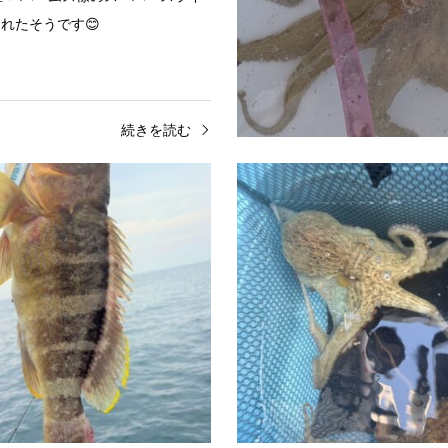
れたそうです😊
続きを読む
店
岡山平井店
2026.07.20
イカ
山陰ジギング釣果
メタル・オモリグ釣果境港方面
島根ジギング釣果🐟アオハタ 4
釣れました😊メタルスッテ・オモ
サ 50㎝～90㎝使用ジグ かめ
0号を使用エギは1.8～2.5号を使
ル アナライザーロングＯＦお手
🦑
使いやすいロングジグです！ぜひ
続きを読む
続