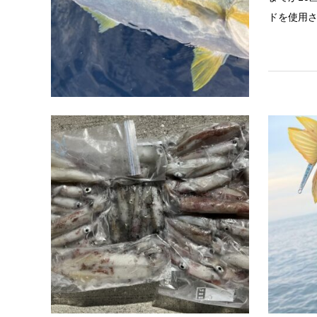
ドを使用さ
岡山平井
2026.07.23
山陰シロ
山陰イカ
50杯ほど
リは20～3
用しました