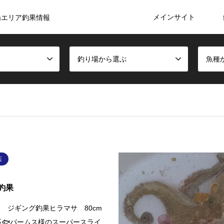
メインサイト
陽エリア釣果情報
釣り場から選ぶ
魚種
店
釣果
 ジギング釣果ヒラマサ 80cm
匹🐟パームス様のスーパースライ