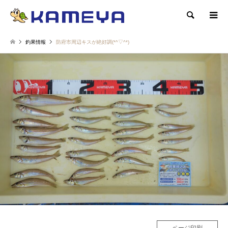
検索
釣果情報
防府市周辺キスが絶好調(*^▽^*)
ページ印刷