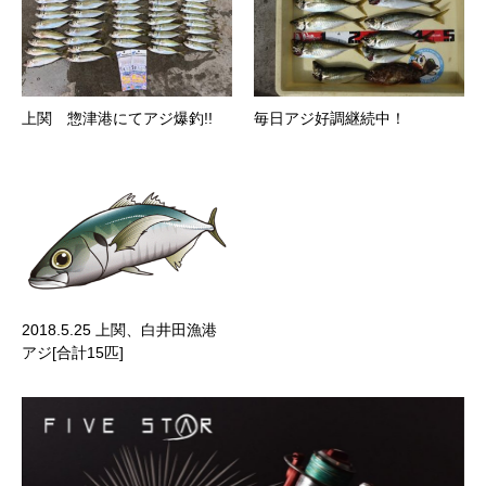
上関 惣津港にてアジ爆釣!!
毎日アジ好調継続中！
2018.5.25 上関、白井田漁港
アジ[合計15匹]