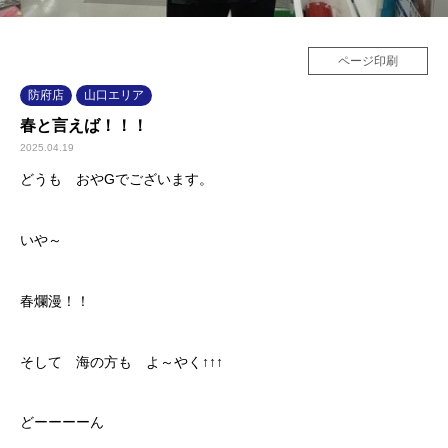
ページ印刷
防府店
山口エリア
春と言えば！！！
2025.04.19
どうも おやGでございます。
いや～
春爛漫！！
そして 海の方も よ～やく↑↑↑
どーーーーん