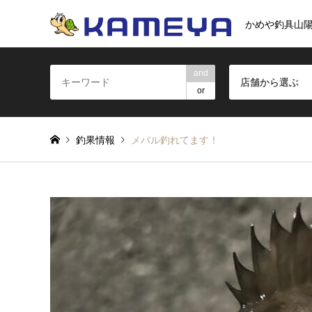
かめや釣具山
and
店舗から選ぶ
or
釣果情報
メバル釣れてます！