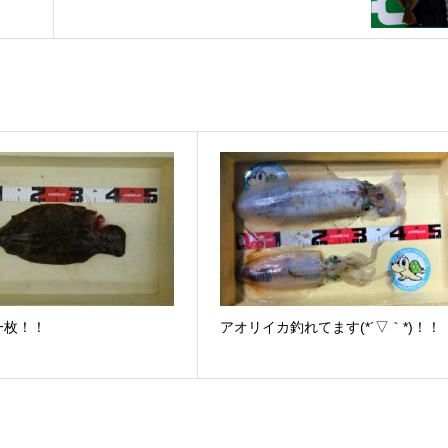
一枚！！
アオリイカ釣れてます(*´▽｀*)！！