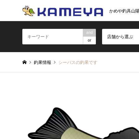
かめや釣具山
and
店舗から選ぶ
or
釣果情報
シーバスの釣果です