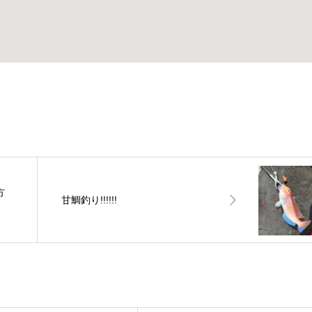
方
甘鯛釣り!!!!!!