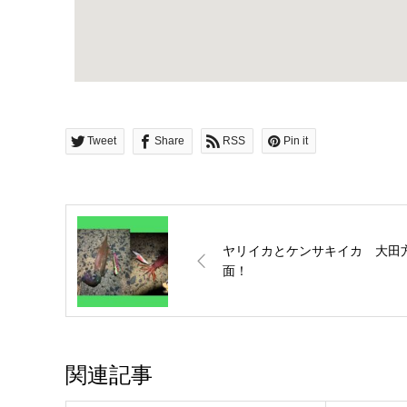
Tweet
Share
RSS
Pin it
ヤリイカとケンサキイカ 大田
面！
関連記事