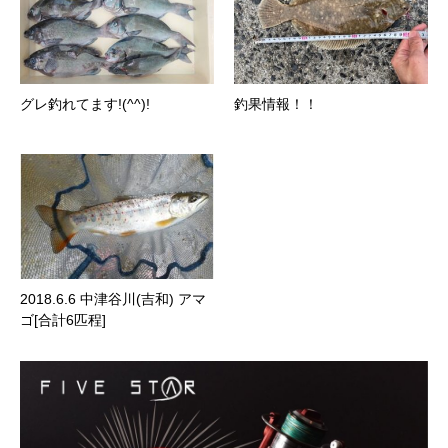
グレ釣れてます!(^^)!
釣果情報！！
2018.6.6 中津谷川(吉和) アマ
ゴ[合計6匹程]