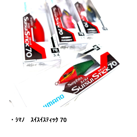
・ｼﾏﾉ ｽｲｽｲｽﾃｨｯｸ 70