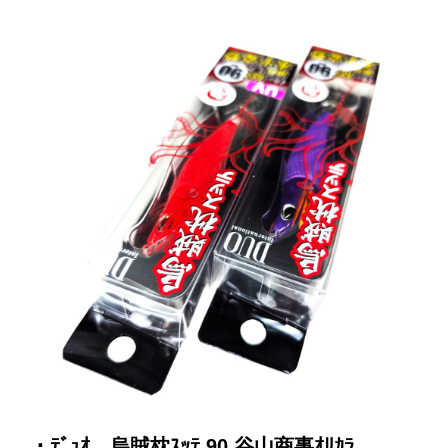
・ﾃﾞｭｵ 烏賊枕ｽｯﾃ 90 谷山商事ｵﾘｶﾗ