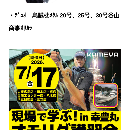
・ﾃﾞｭｵ 烏賊枕ﾒﾀﾙ 20号、25号、30号谷山
商事ｵﾘｶﾗ