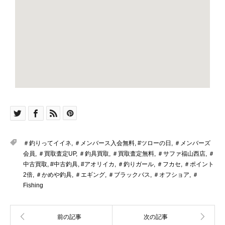
＃釣りってイイネ
,
＃メンバース入会無料
,
#ツローの日
,
＃メンバーズ
会員
,
＃買取査定UP
,
＃釣具買取
,
＃買取査定無料
,
＃サファ福山西店
,
＃
中古買取
,
#中古釣具
,
#アオリイカ
,
＃釣りガール
,
＃フカセ
,
＃ポイント
2倍
,
＃かめや釣具
,
＃エギング
,
＃ブラックバス
,
＃オフショア
,
＃
Fishing