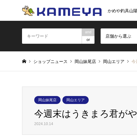
かめや釣具山
and
店舗から選ぶ
or
ショップニュース
岡山妹尾店
岡山エリア
今
岡山妹尾店
岡山エリア
今週末はうきまろ君が
2024.10.14