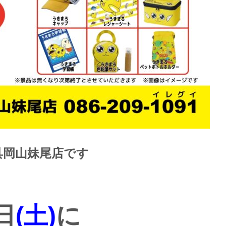
具岡山妹尾店です
日
(土)
に