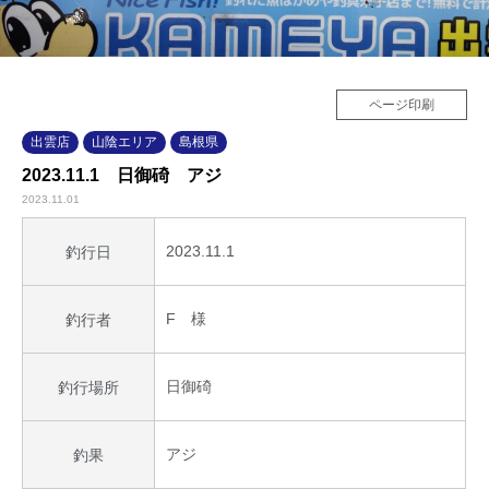
ページ印刷
出雲店
山陰エリア
島根県
2023.11.1 日御碕 アジ
2023.11.01
2023.11.1
釣行日
F 様
釣行者
日御碕
釣行場所
アジ
釣果