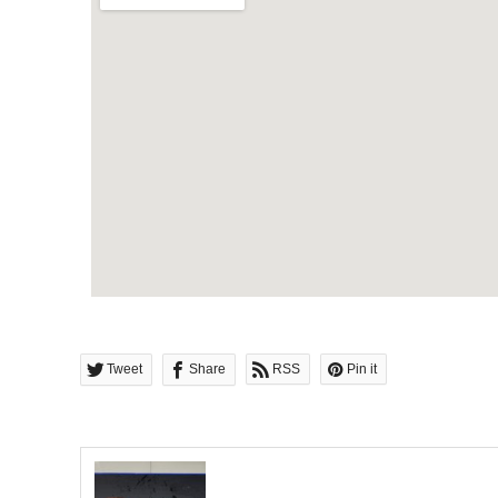
Tweet
Share
RSS
Pin it