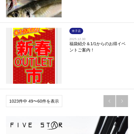
米子店
2025.12.30
福袋紹介＆1/1からのお得イベ
ントご案内！
1023件中 49〜60件を表示

