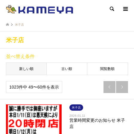
検索
米子店
米子店
並べ替え条件
新しい順
古い順
閲覧数順
1023件中 49〜60件を表示


米子店
2026.01.11
営業時間変更のお知らせ 米子
店