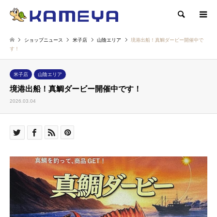
検索
ショップニュース
米子店
山陰エリア
境港出船！真鯛ダービー開催中で
す！
米子店
山陰エリア
境港出船！真鯛ダービー開催中です！
2026.03.04