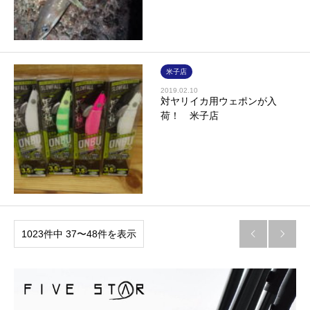
米子店
2019.02.10
対ヤリイカ用ウェポンが入
荷！ 米子店
1023件中 37〜48件を表示

