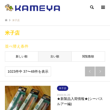
検索
米子店
米子店
並べ替え条件
新しい順
古い順
閲覧数順
1023件中 37〜48件を表示


米子店
2019.01.20
★新製品入荷情報★(シーバス
ルアー編)