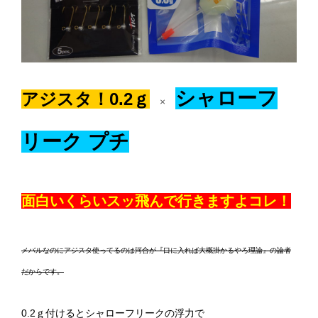
シャローフ
アジスタ！0.2ｇ
×
リーク プチ
面白いくらいスッ飛んで行きますよコレ！
メバルなのにアジスタ使ってるのは河合が『口に入れば大概掛かるやろ理論』の論者
だからです。
0.2ｇ付けるとシャローフリークの浮力で