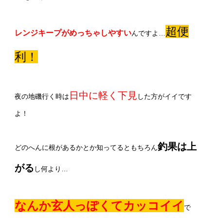
超便
レンジキープがめっちゃしやすい
んですよ…
利！
日中に軽く下見
夜の地磯行く時は
した方がイイです
よ！
釣果は上
どのへんに根があるかとか知ってるともちろん
がる
し何より…
なんか玄人っぽくてカッコイイ
で