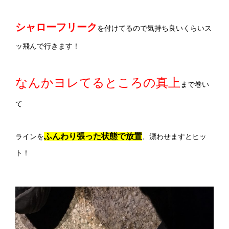
シャローフリーク
を付けてるので気持ち良いくらいス
ッ飛んで行きます！
なんかヨレてるところの真上
まで巻い
て
ふんわり張った状態で放置
ラインを
、漂わせますとヒッ
ト！