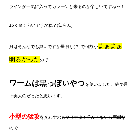
ラインが一気に入ってカツーンと来るのが楽しいですね～！
15ｃｍくらいですかね？(知らん)
まぁまぁ
月はそんなでも無いですが星明り(？)で何故か
明るかった
ので
ワームは黒っぽいやつ
を使いました。確か月
下美人のだったと思います。
小型の猛攻
を交わすのも
やり方よく分かんないし面倒な
ので