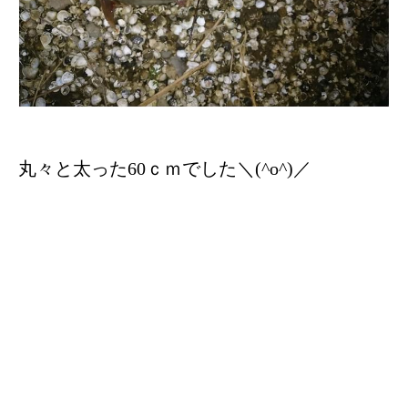
丸々と太った60ｃｍでした＼(^o^)／