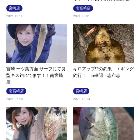
宮崎店
南宮崎店
2021.11.11
2021.06.01
宮崎 一ツ葉方面 サーフにて良
キロアップ!?の釣果 エギング
型キス釣れてます！！南宮崎
釣行！ in串間・志布志
店
南宮崎店
宮崎店
2021.05.06
2020.12.13