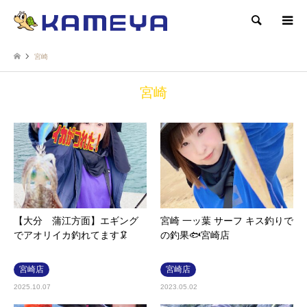
検索
宮崎
宮崎
【大分 蒲江方面】エギング
宮崎 一ッ葉 サーフ キス釣りで
でアオリイカ釣れてます🦑
の釣果🐟宮崎店
宮崎店
宮崎店
2025.10.07
2023.05.02