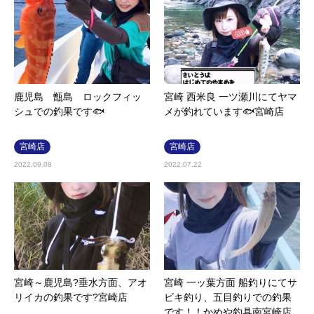
鹿児島 甑島 ロックフィッ
宮崎 西米良 一ツ瀬川にてヤマ
シュでの釣果です🐟
メが釣れています🐟宮崎店
宮崎店
宮崎店
2022.09.08
2022.07.22
宮崎～鹿児島?垂水方面、アオ
宮崎 一ッ葉方面 船釣りにてサ
リイカの釣果です?宮崎店
ビキ釣り、五目釣りでの釣果
です！！かめや釣具南宮崎店